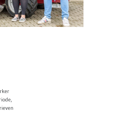
rker
riode,
rieven