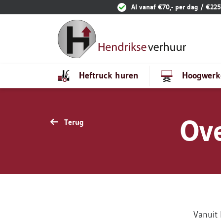
Ga naar content
Al vanaf €70,- per dag / €225
Heftruck huren
Hoogwerk
Ov
Terug
Vanuit 