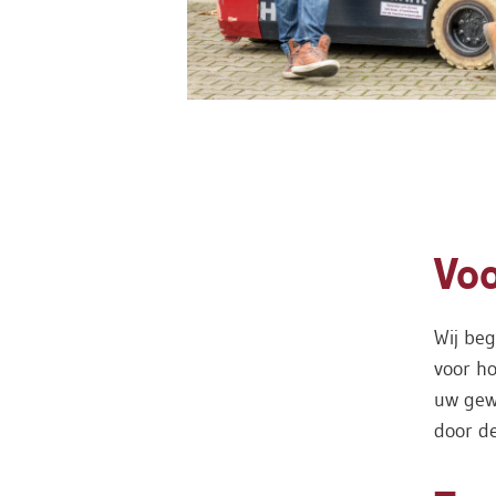
Voo
Wij beg
voor ho
uw gew
door d