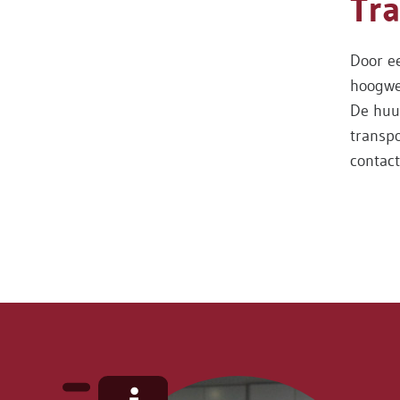
Tr
Door ee
hoogwer
De huur
transp
contact