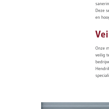
saneri
Deze s
en hoo
Vei
Onze m
veilig 
bedrijv
Hendri
special