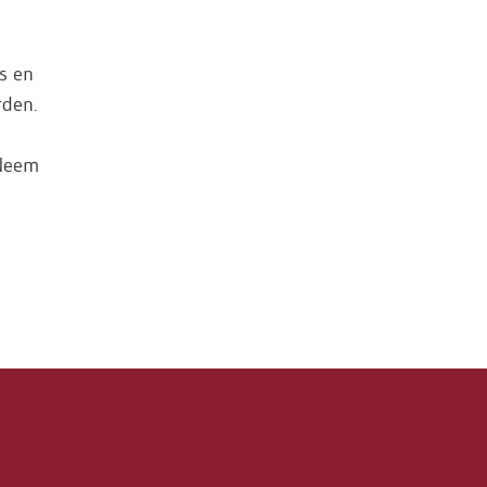
s en
rden.
 Neem