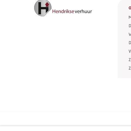
O
M
D
W
D
V
Z
Z
Privacy statement
Disclaimer
Algemene voorwaard