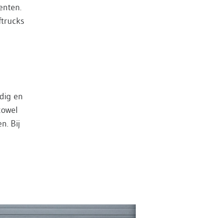
enten.
ftrucks
dig en
zowel
n. Bij