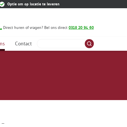
Optie om op locatie te leveren
Direct huren of vragen? Bel ons direct
0318 20 94 60
Zoeken
(Huidig)
ns
Contact
Zoeken
 –