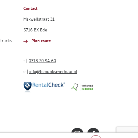
Contact
Maxwellstraat 31
6716 BX Ede
ftrucks
Plan route
t |
0318 20 94 60
e |
info@hendrikseverhuur.nl
Volg ons op Instagram
Volg ons op Faceboo