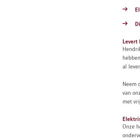
E
D
Levert
Hendrik
hebben
al leve
Neem co
van on
met vri
Elektri
Onze he
onderve