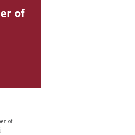
er of
oen of
j