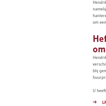
Hendrik
namelij
hantere
om een
Hef
om
Hendri
versch
blij ge
huurpri
U heeft
L