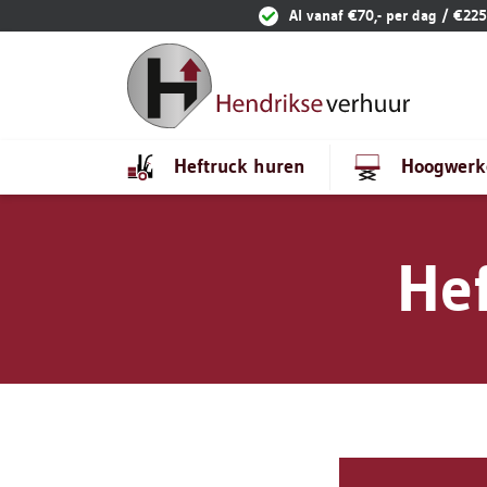
Ga naar content
Al vanaf €70,- per dag / €225
Heftruck huren
Hoogwerk
He