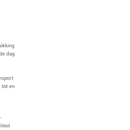
hikking
nde dag
nsport
 tot en
–
iteit