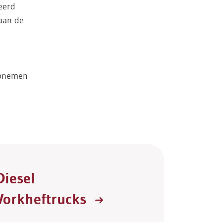
eerd
 aan de
opnemen
Diesel
Vorkheftrucks