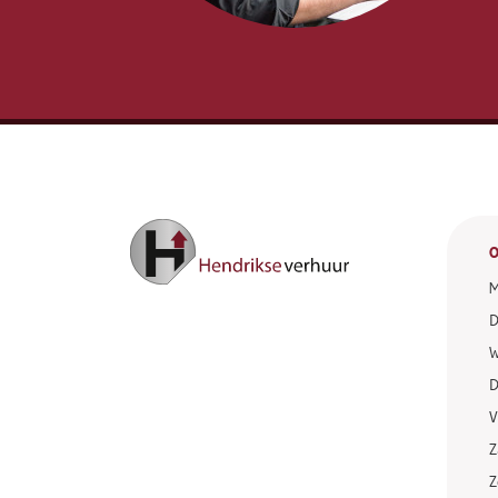
O
M
D
W
D
V
Z
Z