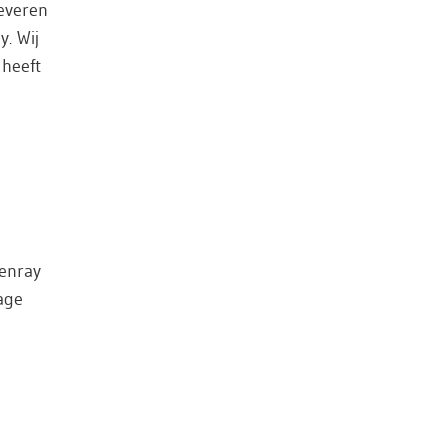
leveren
y. Wij
 heeft
Venray
lage