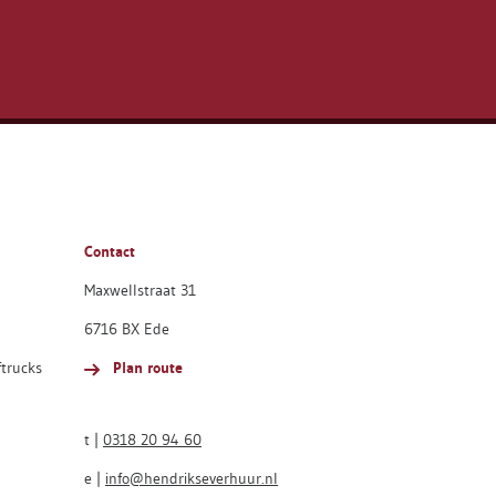
Contact
Maxwellstraat 31
6716 BX Ede
ftrucks
Plan route
t |
0318 20 94 60
e |
info@hendrikseverhuur.nl