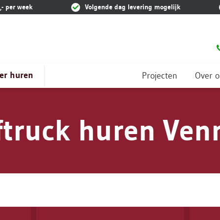
,- per week
Volgende dag levering mogelijk
er huren
Projecten
Over o
ftruck huren Ven