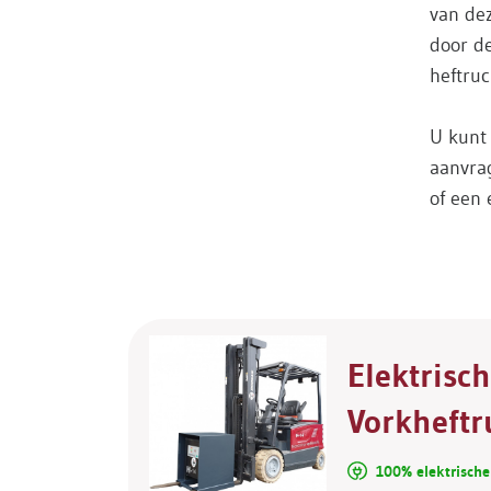
van dez
door de
heftruc
U kunt 
aanvrag
of een 
Elektrisc
Vorkheft
100% elektrische