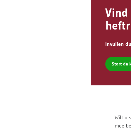
Vind
heft
Invullen d
Start de
Wilt u 
mee be