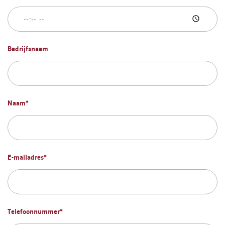
Bedrijfsnaam
Naam
*
E-mailadres
*
Telefoonnummer
*