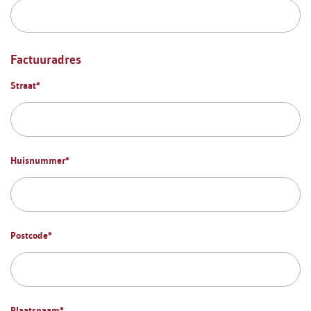
Factuuradres
Straat
*
Huisnummer
*
Postcode
*
Plaatsnaam
*