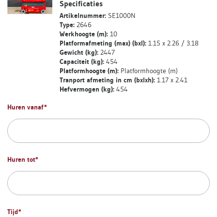
Specificaties
Artikelnummer:
SE1000N
Type:
2646
Werkhoogte (m):
10
Platformafmeting (max) (bxl):
1.15 x 2.26 / 3.18
Gewicht (kg):
2447
Capaciteit (kg):
454
Platformhoogte (m):
Platformhoogte (m)
Tranport afmeting in cm (bxlxh):
1.17 x 2.41
Hefvermogen (kg):
454
Huren vanaf
*
Huren tot
*
Tijd
*