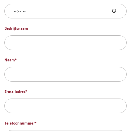
Bedrijfsnaam
Naam
*
E-mailadres
*
Telefoonnummer
*