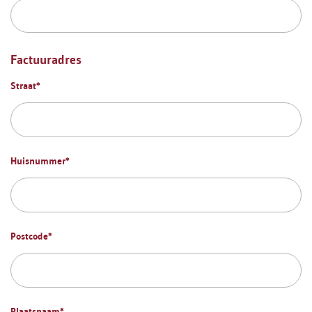
Factuuradres
Straat
*
Huisnummer
*
Postcode
*
Plaatsnaam
*