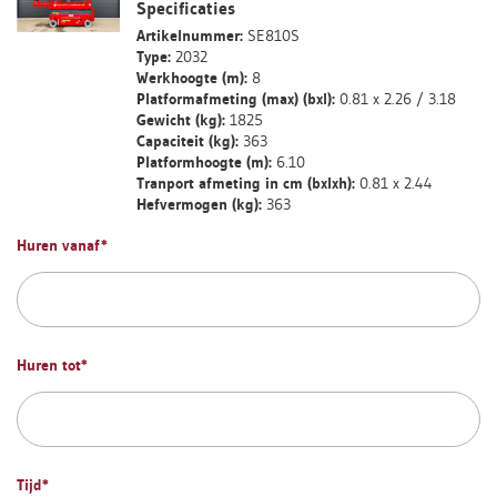
Specificaties
Artikelnummer:
SE810S
Type:
2032
Werkhoogte (m):
8
Platformafmeting (max) (bxl):
0.81 x 2.26 / 3.18
Gewicht (kg):
1825
Capaciteit (kg):
363
Platformhoogte (m):
6.10
Tranport afmeting in cm (bxlxh):
0.81 x 2.44
Hefvermogen (kg):
363
Huren vanaf
*
Huren tot
*
Tijd
*