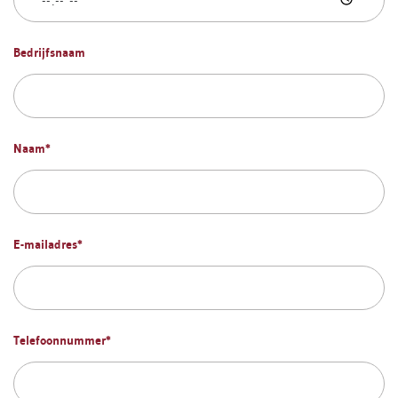
Bedrijfsnaam
Naam
*
E-mailadres
*
Telefoonnummer
*