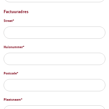
Factuuradres
Straat
*
Huisnummer
*
Postcode
*
Plaatsnaam
*